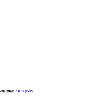
еченные
css
,
jQuery