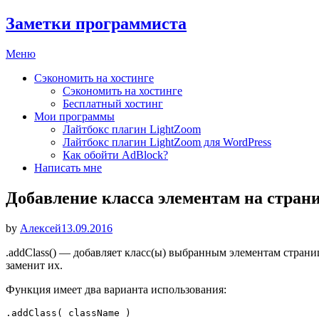
Заметки программиста
Перейти
Меню
к
Сэкономить на хостинге
содержимому
Сэкономить на хостинге
Бесплатный хостинг
Мои программы
Лайтбокс плагин LightZoom
Лайтбокс плагин LightZoom для WordPress
Как обойти AdBlock?
Написать мне
Добавление класса элементам на стран
Опубликовано
by
Алексей
13.09.2016
.addClass() — добавляет класс(ы) выбранным элементам страни
заменит их.
Функция имеет два варианта использования:
.addClass( className )