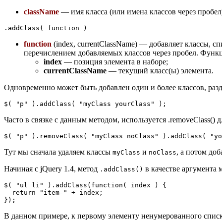
className
— имя класса (или имена классов через пробел)
.addClass( function )
function
(index, currentClassName) — добавляет классы, 
перечислением добавляемых классов через пробел. Функц
index
— позиция элемента в наборе;
currentClassName
— текущий класс(ы) элемента.
Одновременно может быть добавлен один и более классов, разд
$( "p" ).addClass( "myClass yourClass" );
Часто в связке с данным методом, используется .removeClass() 
$( "p" ).removeClass( "myClass noClass" ).addClass( "yo
Тут мы сначала удаляем классы
и
, а потом до
myClass
noClass
Начиная с jQuery 1.4, метод
в качестве аргумента 
.addClass()
$( "ul li" ).addClass(function( index ) {

  return "item-" + index;

});
В данном примере, к первому элементу ненумерованного списка