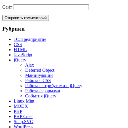
Сайт
Рубрики
1С:Предприятие
CSS
HTML
JavaScript
jQuery
Ajax
Deferred Object
Манипуляции
Работа с CSS
Работа с атрибутами в jQuery
Работа с формами
События jQuery
Linux Mint
MODX
PHP
PHPExcel
Snap.SVG
WordPress