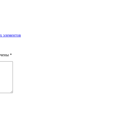
х элементов
ечены
*