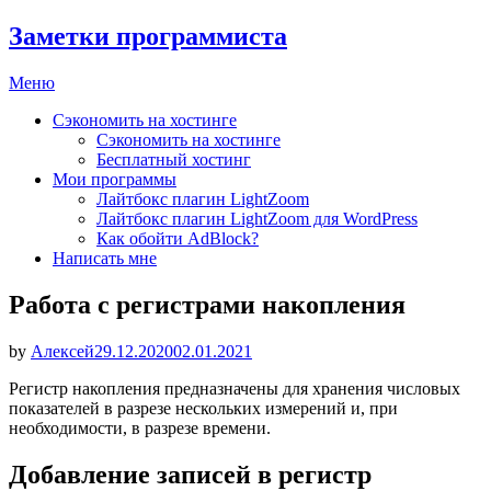
Заметки программиста
Перейти
Меню
к
Сэкономить на хостинге
содержимому
Сэкономить на хостинге
Бесплатный хостинг
Мои программы
Лайтбокс плагин LightZoom
Лайтбокс плагин LightZoom для WordPress
Как обойти AdBlock?
Написать мне
Работа с регистрами накопления
Опубликовано
by
Алексей
29.12.2020
02.01.2021
Регистр накопления предназначены для хранения числовых
показателей в разрезе нескольких измерений и, при
необходимости, в разрезе времени.
Добавление записей в регистр