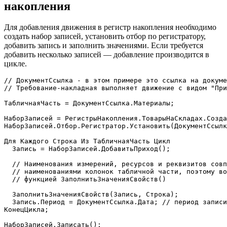
накопления
Для добавления движения в регистр накопления необходимо
создать набор записей, установить отбор по регистратору,
добавить запись и заполнить значениями. Если требуется
добавить несколько записей — добавление производится в
цикле.
// ДокументСсылка - в этом примере это ссылка на докуме
// Требование-накладная выполняет движение с видом "При
ТабличнаяЧасть 
=
 ДокументСсылка
.
Материалы
;
НаборЗаписей 
=
 РегистрыНакопления
.
ТоварыНаСкладах
.
Созда
НаборЗаписей
.
Отбор
.
Регистратор
.
Установить
(
ДокументСсылк
Для
Каждого
 Строка 
Из
 ТабличнаяЧасть 
Цикл
  Запись 
=
 НаборЗаписей
.
ДобавитьПриход
(
)
;
// Наименования измерений, ресурсов и реквизитов совп
// наименованиями колонок табличной части, поэтому во
// функцией ЗаполнитьЗначенияСвойств()
  ЗаполнитьЗначенияСвойств
(
Запись
,
 Строка
)
;
  Запись
.
Период 
=
 ДокументСсылка
.
Дата
;
// период записи
КонецЦикла
;
НаборЗаписей
.
Записать
(
)
;