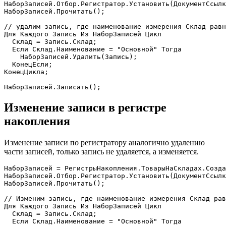
НаборЗаписей
.
Отбор
.
Регистратор
.
Установить
(
ДокументСсылк
НаборЗаписей
.
Прочитать
(
)
;
// удалим запись, где наименование измерения Склад равн
Для
Каждого
 Запись 
Из
 НаборЗаписей 
Цикл
  Склад 
=
 Запись
.
Склад
;
Если
 Склад
.
Наименование 
=
"Основной"
Тогда
    НаборЗаписей
.
Удалить
(
Запись
)
;
КонецЕсли
;
КонецЦикла
;
НаборЗаписей
.
Записать
(
)
;
Изменение записи в регистре
накопления
Изменение записи по регистратору аналогично удалению
части записей, только запись не удаляется, а изменяется.
НаборЗаписей 
=
 РегистрыНакопления
.
ТоварыНаСкладах
.
Созда
НаборЗаписей
.
Отбор
.
Регистратор
.
Установить
(
ДокументСсылк
НаборЗаписей
.
Прочитать
(
)
;
// Изменим запись, где наименование измерения Склад рав
Для
Каждого
 Запись 
Из
 НаборЗаписей 
Цикл
  Склад 
=
 Запись
.
Склад
;
Если
 Склад
.
Наименование 
=
"Основной"
Тогда