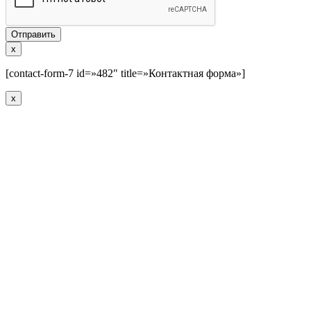
Отправить
x
[contact-form-7 id=»482″ title=»Контактная форма»]
x